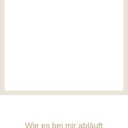
Eins werden &
zwei bleiben.
Wie es bei mir abläuft